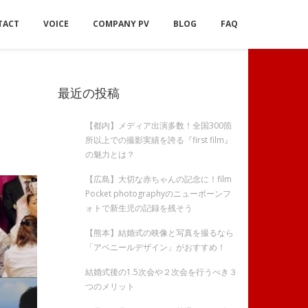
TACT
VOICE
COMPANY PV
BLOG
FAQ
最近の投稿
【都内】メディア出演多数！全国300箇
所以上での撮影実績を誇る『first film』
の魅力とは？
【広島】大切な赤ちゃんの記念に！film
Pocket photographyのニューボーンフ
ォトで新生児の記録を残そう
【熊本】結婚式の映像と写真を撮るなら
「アベニールデザイン」がおすすめ！
結婚式後の1.5次会や２次会を行うべき３
つのメリット