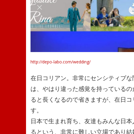
http://depo-labo.com/wedding/
在日コリアン。非常にセンシティブな
は、やはり違った感覚を持っているの
ると長くなるので省きますが、在日コ
す。
日本で生まれ育ち、友達もみんな日本
るという、非常に難しい立場であり結