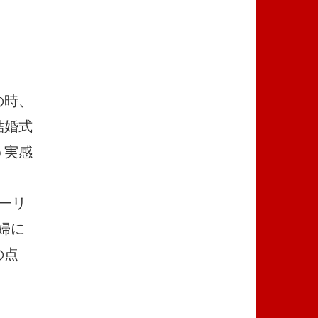
の時、
結婚式
う実感
トーリ
婦に
の点