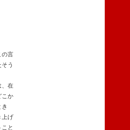
この言
たそう
は、在
どこか
とき
き上げ
うこと