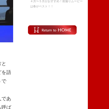
４月〜５月がおすすめ！前撮りムービー
は春がベスト！！
方と
どを語
うで
人であ
も呼ば