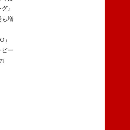
ング』
場も増
O」
ービー
の