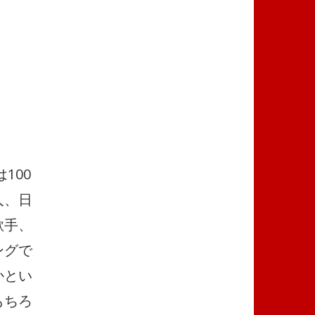
100
人、日
歌手、
ングで
かとい
もちろ